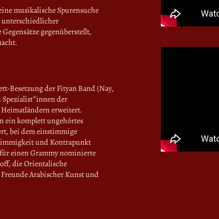
eine musikalische Spurensuche
unterschiedlicher
 Gegensätze gegenüberstellt,
macht.
tt-Besetzung der Fityan Band (Nay,
n Spezialist*innen der
 Heimatländern erweitert.
 ein komplett ungehörtes
rt, bei dem einstimmige
stimmigkeit und Kontrapunkt
er für einen Grammy nominierte
ff, die Orientalische
Freunde Arabischer Kunst und