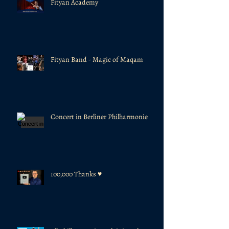
Fityan Academy
Fityan Band - Magic of Maqam
Concert in Berliner Philharmonie
100,000 Thanks ♥️